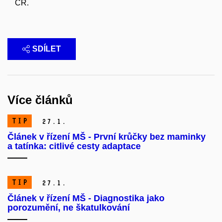
ČR.
SDÍLET
Více článků
TIP
27.
1.
Článek v řízení MŠ - První krůčky bez maminky
a tatínka: citlivé cesty adaptace
TIP
27.
1.
Článek v řízení MŠ - Diagnostika jako
porozumění, ne škatulkování